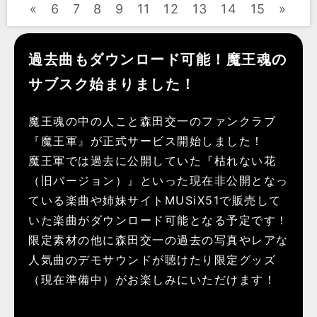
«
6
7
8
9
11
12
13
14
15
»
過去曲もダウンロード可能！魔王魂の
サブスク始まりました！
魔王魂の中の人こと森田交一のファンクラブ
『魔王軍』が正式サービス開始しました！
魔王軍では過去に公開していた『枯れない花
（旧バージョン）』といった現在非公開となっ
ている楽曲や姉妹サイトMUSiX51で販売して
いた楽曲がダウンロード可能となる予定です！
限定素材の他に森田交一の過去の写真やレアな
人気曲のデモサウンドが聴けたり限定グッズ
（現在準備中）がお楽しみにいただけます！