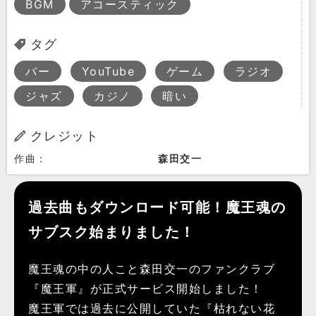
BGM
アコースティック
タグ
バー
YouTube
ゲーム
ラジオ
ジャズ
カジノ
暗い
クレジット
作曲：
森田交一
過去曲もダウンロード可能！魔王魂の
サブスク始まりました！
魔王魂の中の人こと森田交一のファンクラブ
『魔王軍』が正式サービス開始しました！
魔王軍では過去に公開していた『枯れない花