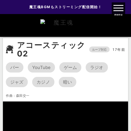
魔王魂BGMもストリーミング配信開始！
魔王魂ファンクラブ
menu
BGM
アコースティック
アコースティック02
アコースティック
17年前
ループ対応
02
バー
YouTube
ゲーム
ラジオ
ジャズ
カジノ
暗い
作曲：森田交一