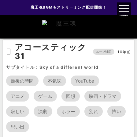
魔王魂BGMもストリーミング配信開始！
魔王魂ファンクラブ
menu
BGM
アコースティック
アコースティック31
アコースティック
10年前
ループ対応
31
サブタイトル：Sky of a different world
最後の時間
不気味
YouTube
アニメ
ゲーム
回想
映画・ドラマ
寂しい
演劇
ホラー
別れ
怖い
思い出