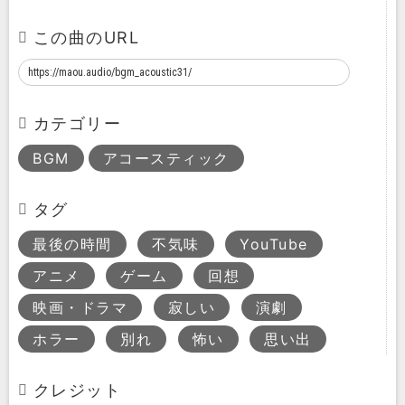
この曲のURL
カテゴリー
BGM
アコースティック
タグ
最後の時間
不気味
YouTube
アニメ
ゲーム
回想
映画・ドラマ
寂しい
演劇
ホラー
別れ
怖い
思い出
クレジット