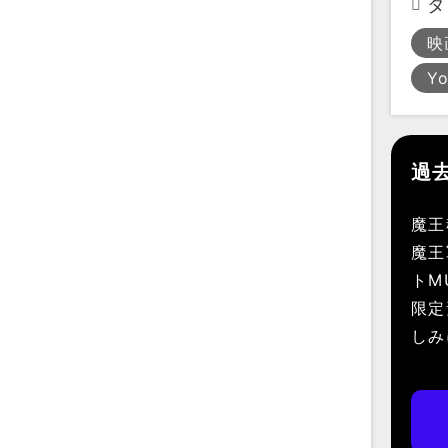
タ
映
Y
過
魔王
魔王
トM
限定
しみ