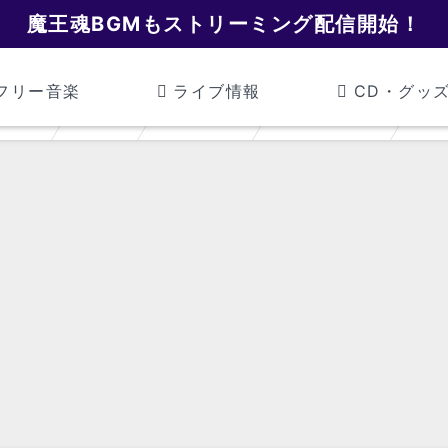
魔王魂BGMもストリーミング配信開始！
フリー音楽
ライブ情報
CD・グッ
魔王魂
BGM
サイバー
サイバー24