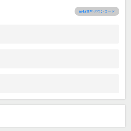
m4a無料ダウンロード
！