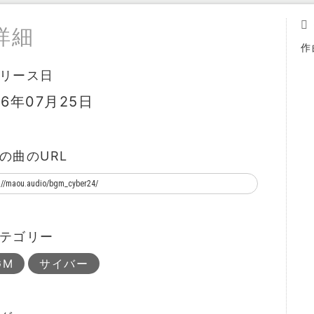
詳細
作
リース日
16年07月25日
の曲のURL
テゴリー
GM
サイバー