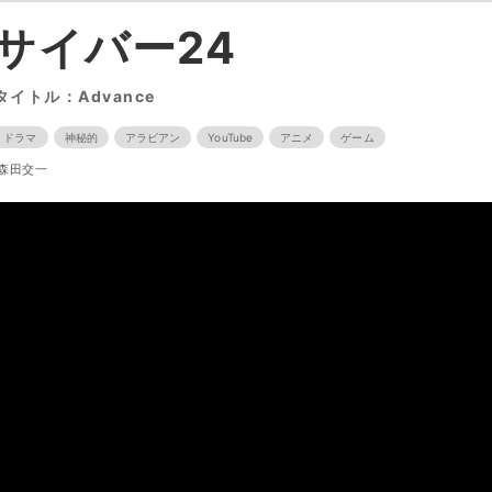
サイバー24
タイトル：Advance
・ドラマ
神秘的
アラビアン
YouTube
アニメ
ゲーム
森田交一