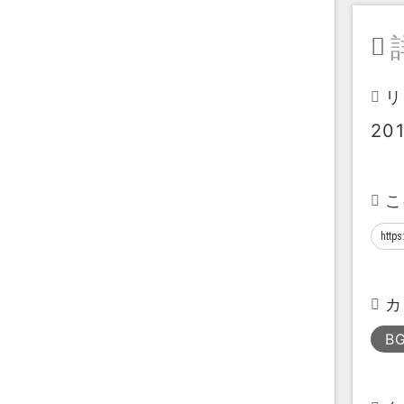
リ
20
こ
カ
B