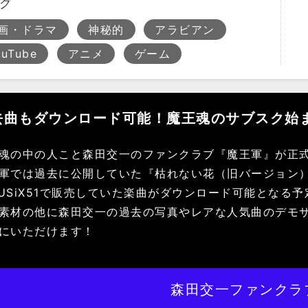
グ
画・ドラマ
神秘的
アラビアン
ouTube
アニメ
ゲーム
去曲もダウンロード可能！魔王魂のサブスク始
魂の中の人こと森田交一のファンクラブ『魔王軍』が正
軍では過去に公開していた『枯れない花（旧バージョン
USiX51で販売していた楽曲がダウンロード可能となる
素材の他に森田交一の過去の写真やレアな人気曲のデモ
にいただけます！
森田交一ファンクラ