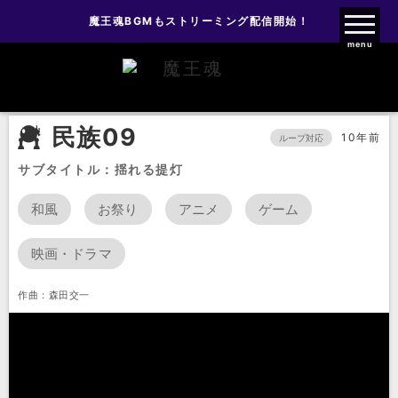
魔王魂BGMもストリーミング配信開始！
魔王魂ファンクラブ
menu
BGM
民族音楽
民族09
民族09
10年前
ループ対応
サブタイトル：揺れる提灯
和風
お祭り
アニメ
ゲーム
映画・ドラマ
作曲：森田交一