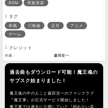
BGM
民族音楽
タグ
和風
三味線
正月
アニメ
ゲーム
クレジット
作曲：
森田交一
過去曲もダウンロード可能！魔王魂の
サブスク始まりました！
魔王魂の中の人こと森田交一のファンクラブ
『魔王軍』が正式サービス開始しました！
魔王軍では過去に公開していた『枯れない花