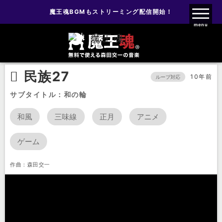
魔王魂BGMもストリーミング配信開始！
魔王魂ファンクラブ
menu
BGM
民族音楽
民族27
民族27
10年前
ループ対応
サブタイトル：和の輪
和風
三味線
正月
アニメ
ゲーム
作曲：森田交一