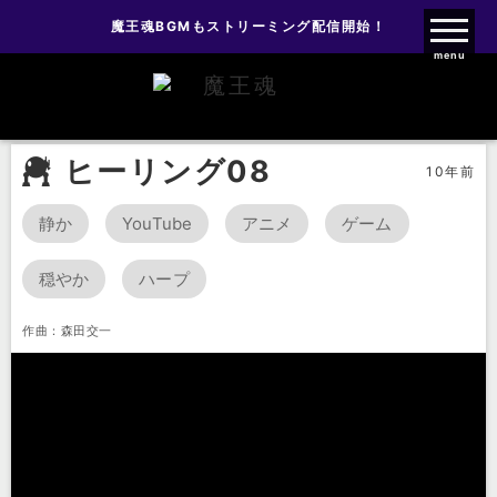
魔王魂BGMもストリーミング配信開始！
魔王魂ファンクラブ
menu
BGM
ヒーリング
ヒーリング08
ヒーリング08
10年前
静か
YouTube
アニメ
ゲーム
穏やか
ハープ
作曲：森田交一