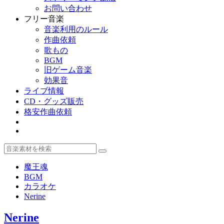
お問い合わせ
フリー音楽
音楽利用のルール
作曲依頼
歌もの
BGM
旧ゲーム音楽
効果音
ライブ情報
CD・グッズ販売
格安作曲依頼
魔王魂
BGM
カラオケ
Nerine
Nerine