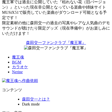
魔王軍では過去に公開していた『枯れない花（旧バージョ
ン）』といった現在非公開となっている楽曲や姉妹サイト
MUSiX51で販売していた楽曲がダウンロード可能となる予
定です！
限定素材の他に森田交一の過去の写真やレアな人気曲のデモ
サウンドが聴けたり限定グッズ（現在準備中）がお楽しみに
いただけます！
森田交一ファンクラブ『魔王軍』
魔王魂
BGM
カラオケ
Nerine
コンテンツ
森田交一とは？
Dark mode