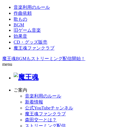
音楽利用のルール
作曲依頼
歌もの
BGM
旧ゲーム音楽
効果音
CD・グッズ販売
魔王魂ファンクラブ
魔王魂BGMもストリーミング配信開始！
menu
ご案内
音楽利用のルール
新着情報
公式YouTubeチャンネル
魔王魂ファンクラブ
森田交一とは？
ストリーミング配信