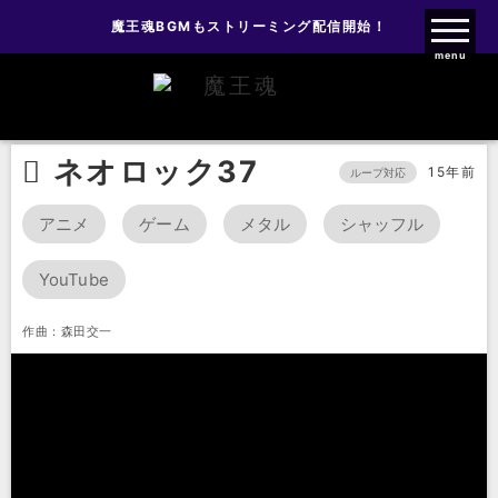
魔王魂BGMもストリーミング配信開始！
魔王魂ファンクラブ
menu
BGM
ネオロック
ネオロック37
ネオロック37
15年前
ループ対応
アニメ
ゲーム
メタル
シャッフル
YouTube
作曲：森田交一