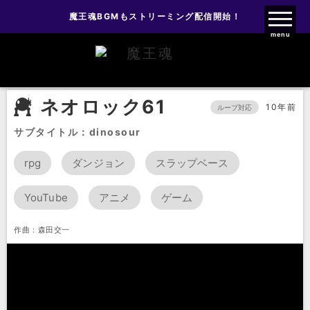
魔王魂BGMもストリーミング配信開始！
魔王魂ファンクラブ
menu
BGM
ネオロック
ネオロック61
ネオロック61
10年前
ループ対応
サブタイトル：dinosour
rpg
ダンジョン
スラップベース
YouTube
アニメ
ゲーム
作曲：森田交一