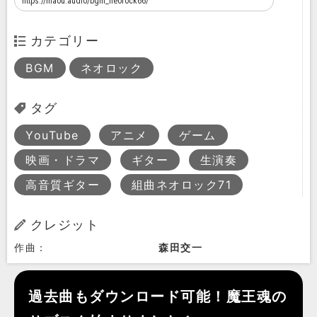
カテゴリー
BGM
ネオロック
タグ
YouTube
アニメ
ゲーム
映画・ドラマ
ギター
生演奏
高音質ギター
組曲ネオロック71
クレジット
作曲：
森田交一
過去曲もダウンロード可能！魔王魂の