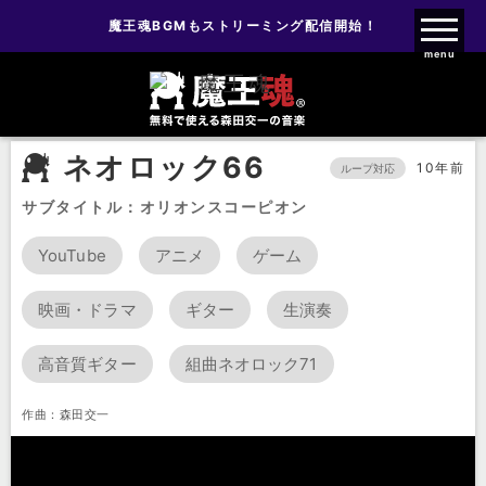
魔王魂BGMもストリーミング配信開始！
魔王魂ファンクラブ
menu
BGM
ネオロック
ネオロック66
ネオロック66
10年前
ループ対応
サブタイトル：オリオンスコーピオン
YouTube
アニメ
ゲーム
映画・ドラマ
ギター
生演奏
高音質ギター
組曲ネオロック71
作曲：森田交一