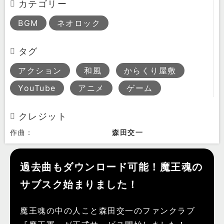
カテゴリー
BGM
ネオロック
タグ
アクション
和風
からくり屋敷
YouTube
アニメ
ゲーム
クレジット
作曲：
森田交一
過去曲もダウンロード可能！魔王魂の
サブスク始まりました！
魔王魂の中の人こと森田交一のファンクラブ