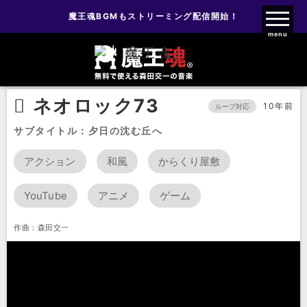
魔王魂BGMもストリーミング配信開始！
魔王魂ファンクラブ
menu
BGM
ネオロック
ネオロック73
ネオロック73
10年前
ループ対応
サブタイトル：夕日の沈む丘へ
アクション
和風
からくり屋敷
YouTube
アニメ
ゲーム
作曲：森田交一