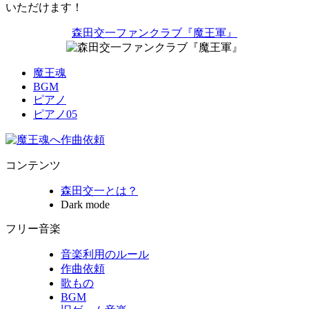
いただけます！
森田交一ファンクラブ『魔王軍』
魔王魂
BGM
ピアノ
ピアノ05
コンテンツ
森田交一とは？
Dark mode
フリー音楽
音楽利用のルール
作曲依頼
歌もの
BGM