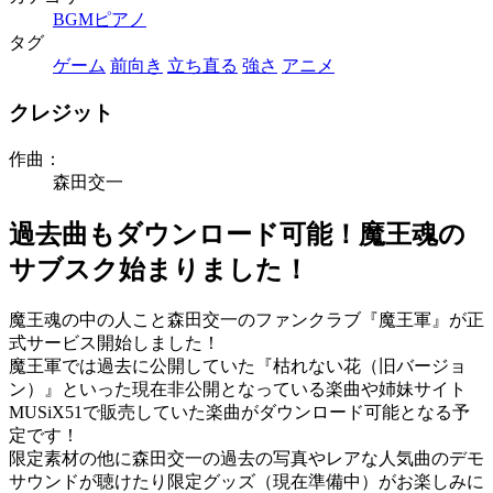
BGM
ピアノ
タグ
ゲーム
前向き
立ち直る
強さ
アニメ
クレジット
作曲：
森田交一
過去曲もダウンロード可能！魔王魂の
サブスク始まりました！
魔王魂の中の人こと森田交一のファンクラブ『魔王軍』が正
式サービス開始しました！
魔王軍では過去に公開していた『枯れない花（旧バージョ
ン）』といった現在非公開となっている楽曲や姉妹サイト
MUSiX51で販売していた楽曲がダウンロード可能となる予
定です！
限定素材の他に森田交一の過去の写真やレアな人気曲のデモ
サウンドが聴けたり限定グッズ（現在準備中）がお楽しみに