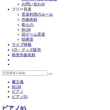
お問い合わせ
フリー音楽
音楽利用のルール
作曲依頼
歌もの
BGM
旧ゲーム音楽
効果音
ライブ情報
CD・グッズ販売
格安作曲依頼
魔王魂
BGM
ピアノ
ピアノ05
ピアノ05