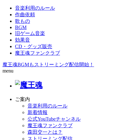
音楽利用のルール
作曲依頼
歌もの
BGM
旧ゲーム音楽
効果音
CD・グッズ販売
魔王魂ファンクラブ
魔王魂BGMもストリーミング配信開始！
menu
ご案内
音楽利用のルール
新着情報
公式YouTubeチャンネル
魔王魂ファンクラブ
森田交一とは？
ストリーミング配信