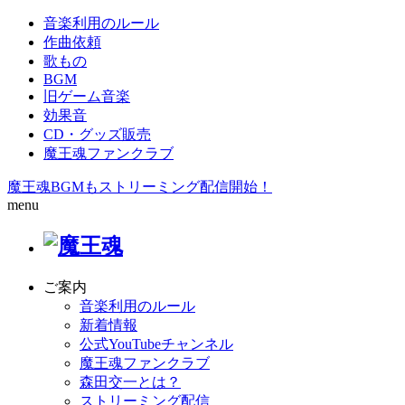
音楽利用のルール
作曲依頼
歌もの
BGM
旧ゲーム音楽
効果音
CD・グッズ販売
魔王魂ファンクラブ
魔王魂BGMもストリーミング配信開始！
menu
ご案内
音楽利用のルール
新着情報
公式YouTubeチャンネル
魔王魂ファンクラブ
森田交一とは？
ストリーミング配信