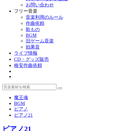
お問い合わせ
フリー音楽
音楽利用のルール
作曲依頼
歌もの
BGM
旧ゲーム音楽
効果音
ライブ情報
CD・グッズ販売
格安作曲依頼
魔王魂
BGM
ピアノ
ピアノ21
ピアノ21