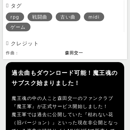
タグ
rpg
戦闘曲
古い曲
midi
ゲーム
クレジット
作曲：
森田交一
過去曲もダウンロード可能！魔王魂の
サブスク始まりました！
魔王魂の中の人こと森田交一のファンクラブ
『魔王軍』が正式サービス開始しました！
魔王軍では過去に公開していた『枯れない花
（旧バージョン）』といった現在非公開となっ