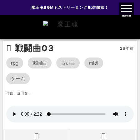
魔王魂BGMもストリーミング配信開始！
魔王魂ファンクラブ
menu
旧ゲーム音楽
戦闘曲
戦闘曲03
戦闘曲03
26年前
rpg
戦闘曲
古い曲
midi
ゲーム
作曲：森田交一