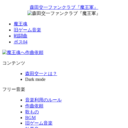
森田交一ファンクラブ『魔王軍』
魔王魂
旧ゲーム音楽
戦闘曲
ボス04
コンテンツ
森田交一とは？
Dark mode
フリー音楽
音楽利用のルール
作曲依頼
歌もの
BGM
旧ゲーム音楽