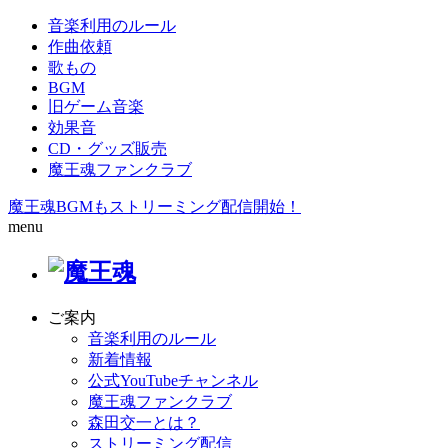
音楽利用のルール
作曲依頼
歌もの
BGM
旧ゲーム音楽
効果音
CD・グッズ販売
魔王魂ファンクラブ
魔王魂BGMもストリーミング配信開始！
menu
ご案内
音楽利用のルール
新着情報
公式YouTubeチャンネル
魔王魂ファンクラブ
森田交一とは？
ストリーミング配信