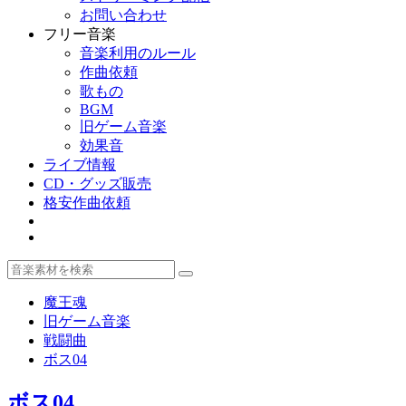
お問い合わせ
フリー音楽
音楽利用のルール
作曲依頼
歌もの
BGM
旧ゲーム音楽
効果音
ライブ情報
CD・グッズ販売
格安作曲依頼
魔王魂
旧ゲーム音楽
戦闘曲
ボス04
ボス04