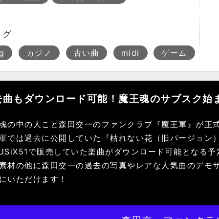
タグ
g
カジノ
古い曲
midi
ゲーム
去曲もダウンロード可能！魔王魂のサブスク始
魂の中の人こと森田交一のファンクラブ『魔王軍』が正
軍では過去に公開していた『枯れない花（旧バージョン
USiX51で販売していた楽曲がダウンロード可能となる
素材の他に森田交一の過去の写真やレアな人気曲のデモ
にいただけます！