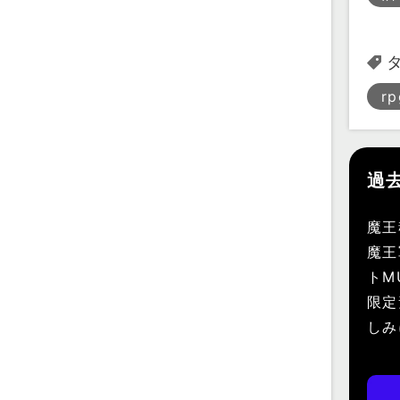
rp
過
魔王
魔王
トM
限定
しみ