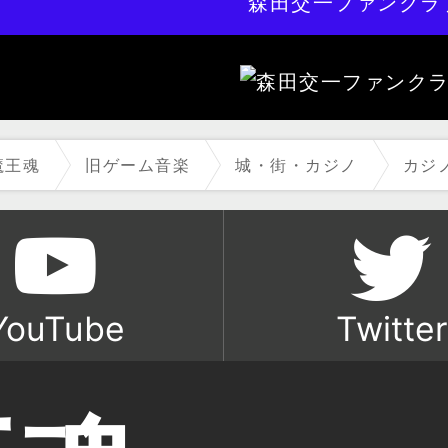
森田交一ファンクラ
魔王魂
旧ゲーム音楽
城・街・カジノ
カジ
YouTube
Twitter