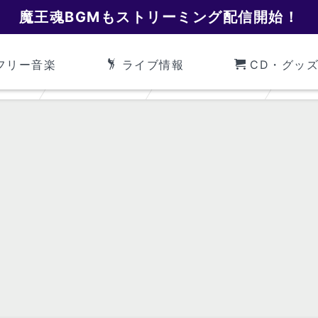
魔王魂BGMもストリーミング配信開始！
フリー音楽
ライブ情報
CD・グッ
魔王魂
旧ゲーム音楽
城・街・カジノ
カジ