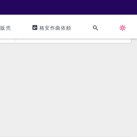
ズ販売
格安作曲依頼
ノ02