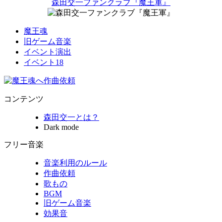
森田交一ファンクラブ『魔王軍』
魔王魂
旧ゲーム音楽
イベント演出
イベント18
コンテンツ
森田交一とは？
Dark mode
フリー音楽
音楽利用のルール
作曲依頼
歌もの
BGM
旧ゲーム音楽
効果音