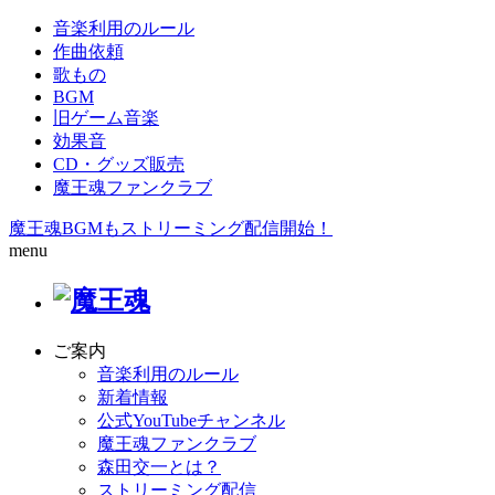
音楽利用のルール
作曲依頼
歌もの
BGM
旧ゲーム音楽
効果音
CD・グッズ販売
魔王魂ファンクラブ
魔王魂BGMもストリーミング配信開始！
menu
ご案内
音楽利用のルール
新着情報
公式YouTubeチャンネル
魔王魂ファンクラブ
森田交一とは？
ストリーミング配信