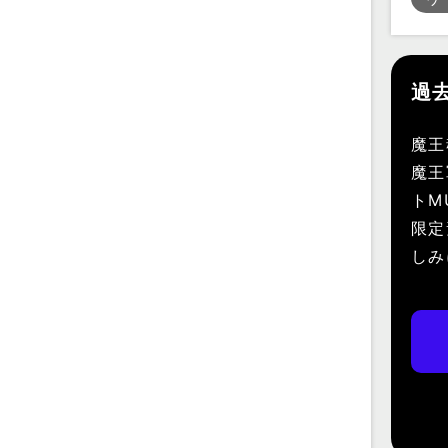
過
魔王
魔王
トM
限定
しみ