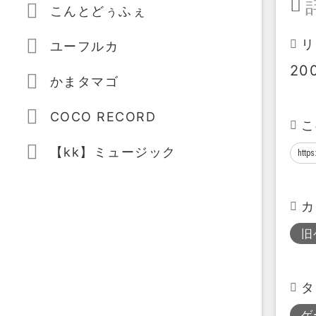
こんとどぅふぇ
リ
ユーフルカ
20
かまタマゴ
COCO RECORD
こ
【kk】ミュージック
カ
旧
タ
ゲ