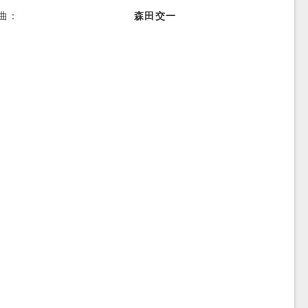
曲：
森田交一