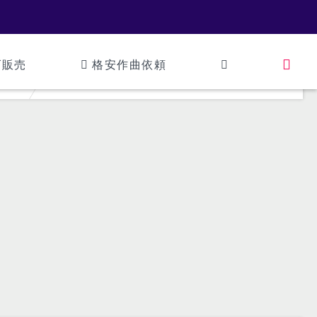
ズ販売
格安作曲依頼
44