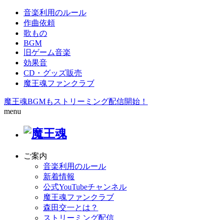
音楽利用のルール
作曲依頼
歌もの
BGM
旧ゲーム音楽
効果音
CD・グッズ販売
魔王魂ファンクラブ
魔王魂BGMもストリーミング配信開始！
menu
ご案内
音楽利用のルール
新着情報
公式YouTubeチャンネル
魔王魂ファンクラブ
森田交一とは？
ストリーミング配信