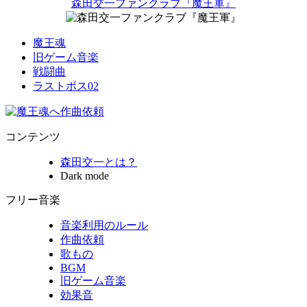
森田交一ファンクラブ『魔王軍』
魔王魂
旧ゲーム音楽
戦闘曲
ラストボス02
コンテンツ
森田交一とは？
Dark mode
フリー音楽
音楽利用のルール
作曲依頼
歌もの
BGM
旧ゲーム音楽
効果音