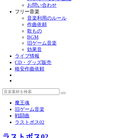
お問い合わせ
フリー音楽
音楽利用のルール
作曲依頼
歌もの
BGM
旧ゲーム音楽
効果音
ライブ情報
CD・グッズ販売
格安作曲依頼
魔王魂
旧ゲーム音楽
戦闘曲
ラストボス02
ラストボス02