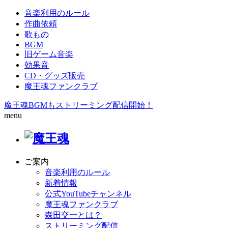
音楽利用のルール
作曲依頼
歌もの
BGM
旧ゲーム音楽
効果音
CD・グッズ販売
魔王魂ファンクラブ
魔王魂BGMもストリーミング配信開始！
menu
ご案内
音楽利用のルール
新着情報
公式YouTubeチャンネル
魔王魂ファンクラブ
森田交一とは？
ストリーミング配信