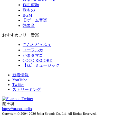
作曲依頼
歌もの
BGM
旧ゲーム音楽
効果音
おすすめフリー音楽
こんとどぅふぇ
ユーフルカ
かまタマゴ
COCO RECORD
【kk】ミュージック
新着情報
YouTube
Twitter
ストリーミング
魔王魂
https://maou.audio
Copyright © 2004-2026 Joker Sounds Co. Ltd. All Rights Reserved.