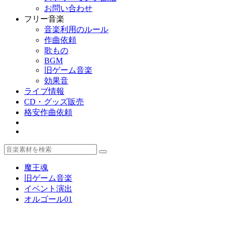
お問い合わせ
フリー音楽
音楽利用のルール
作曲依頼
歌もの
BGM
旧ゲーム音楽
効果音
ライブ情報
CD・グッズ販売
格安作曲依頼
魔王魂
旧ゲーム音楽
イベント演出
オルゴール01