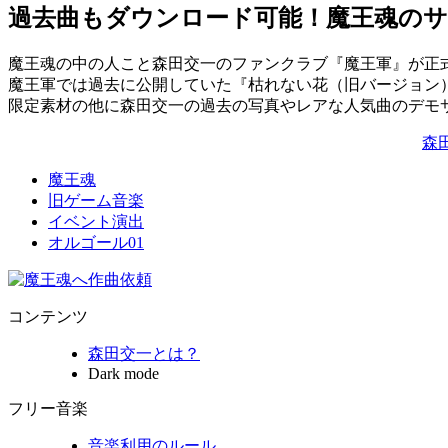
過去曲もダウンロード可能！魔王魂の
魔王魂の中の人こと森田交一のファンクラブ『魔王軍』が正
魔王軍では過去に公開していた『枯れない花（旧バージョン）
限定素材の他に森田交一の過去の写真やレアな人気曲のデモ
森
魔王魂
旧ゲーム音楽
イベント演出
オルゴール01
コンテンツ
森田交一とは？
Dark mode
フリー音楽
音楽利用のルール