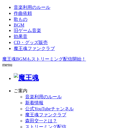
音楽利用のルール
作曲依頼
歌もの
BGM
旧ゲーム音楽
効果音
CD・グッズ販売
魔王魂ファンクラブ
魔王魂BGMもストリーミング配信開始！
menu
ご案内
音楽利用のルール
新着情報
公式YouTubeチャンネル
魔王魂ファンクラブ
森田交一とは？
ストリーミング配信