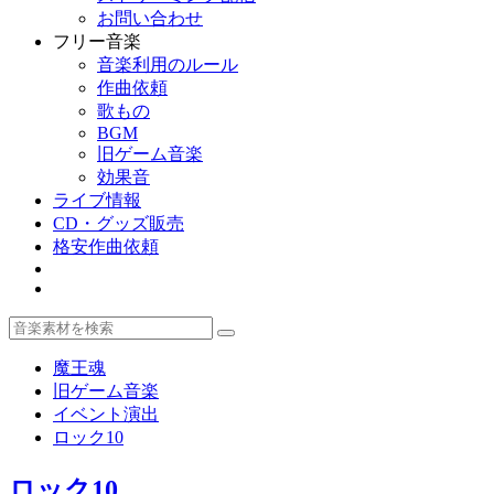
お問い合わせ
フリー音楽
音楽利用のルール
作曲依頼
歌もの
BGM
旧ゲーム音楽
効果音
ライブ情報
CD・グッズ販売
格安作曲依頼
魔王魂
旧ゲーム音楽
イベント演出
ロック10
ロック10