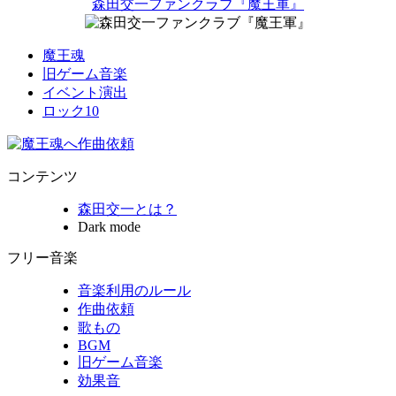
森田交一ファンクラブ『魔王軍』
魔王魂
旧ゲーム音楽
イベント演出
ロック10
コンテンツ
森田交一とは？
Dark mode
フリー音楽
音楽利用のルール
作曲依頼
歌もの
BGM
旧ゲーム音楽
効果音