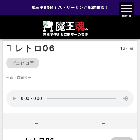
魔王魂BGMもストリーミング配信開始！
魔王魂ファンクラブ
menu
効果音
ファミコン風効果音
レトロ06
レトロ06
16年前
ピコピコ音
作曲：森田交一