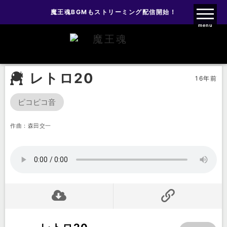
魔王魂BGMもストリーミング配信開始！
魔王魂ファンクラブ
menu
効果音
ファミコン風効果音
レトロ20
レトロ20
16年前
ピコピコ音
作曲：森田交一