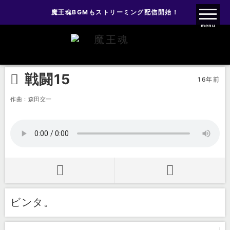
魔王魂BGMもストリーミング配信開始！
魔王魂ファンクラブ
menu
効果音
戦闘効果音
戦闘15
戦闘15
16年前
作曲：森田交一
ビンタ。