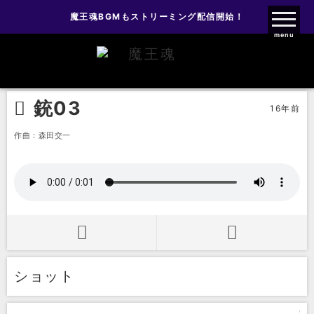
魔王魂BGMもストリーミング配信開始！
魔王魂ファンクラブ
menu
効果音
戦闘効果音
銃03
銃03
16年前
作曲：森田交一
ショット