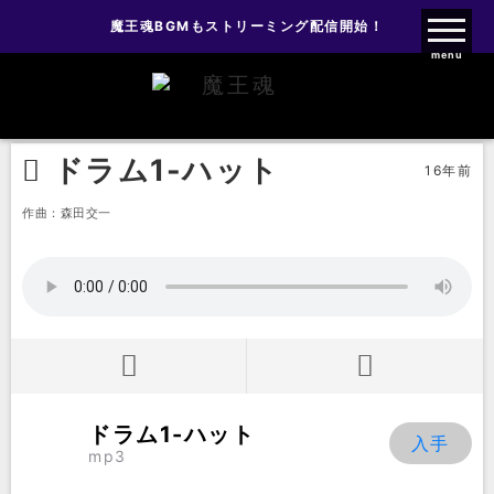
魔王魂BGMもストリーミング配信開始！
魔王魂ファンクラブ
menu
効果音
楽器音
ドラム1-ハット
ドラム1-ハット
16年前
作曲：森田交一
ドラム1-ハット
mp3