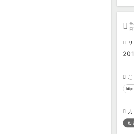
リ
20
こ
カ
効