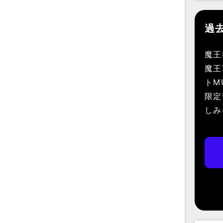
過
魔王
魔王
トM
限定
しみ