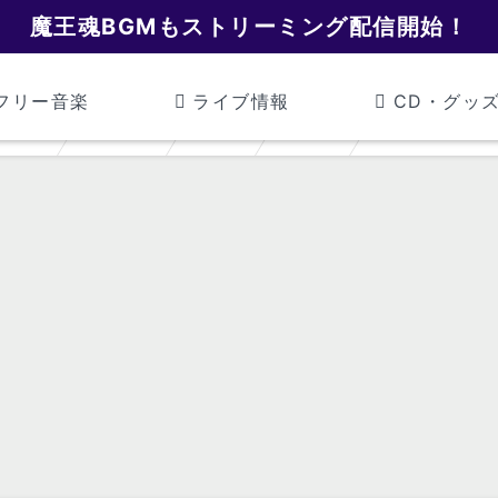
魔王魂BGMもストリーミング配信開始！
フリー音楽
ライブ情報
CD・グッ
魔王魂
効果音
魔法
炎05