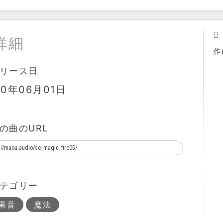
詳細
作
リース日
10年06月01日
の曲のURL
テゴリー
果音
魔法