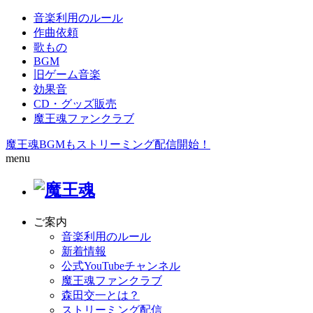
音楽利用のルール
作曲依頼
歌もの
BGM
旧ゲーム音楽
効果音
CD・グッズ販売
魔王魂ファンクラブ
魔王魂BGMもストリーミング配信開始！
menu
ご案内
音楽利用のルール
新着情報
公式YouTubeチャンネル
魔王魂ファンクラブ
森田交一とは？
ストリーミング配信