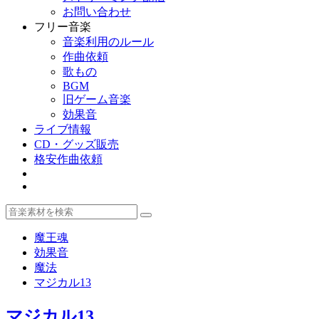
お問い合わせ
フリー音楽
音楽利用のルール
作曲依頼
歌もの
BGM
旧ゲーム音楽
効果音
ライブ情報
CD・グッズ販売
格安作曲依頼
魔王魂
効果音
魔法
マジカル13
マジカル13