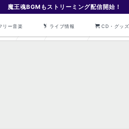
魔王魂BGMもストリーミング配信開始！
フリー音楽
ライブ情報
CD・グッ
魔王魂
効果音
ワンポイント
ワンポイント0