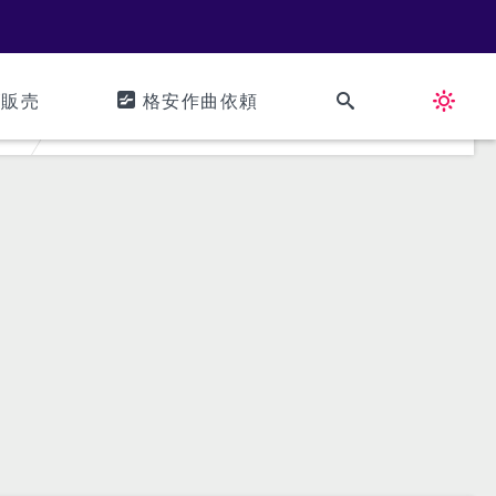
ズ販売
格安作曲依頼
2