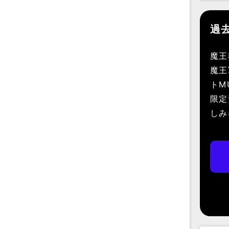
過
魔王
魔王
トM
限定
しみ