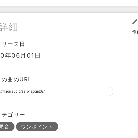
詳細
作
リリース日
10年06月01日
この曲のURL
カテゴリー
果音
ワンポイント