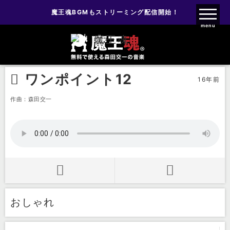
魔王魂BGMもストリーミング配信開始！
魔王魂ファンクラブ
menu
効果音
ワンポイント
ワンポイント12
ワンポイント12
16年前
作曲：森田交一
おしゃれ