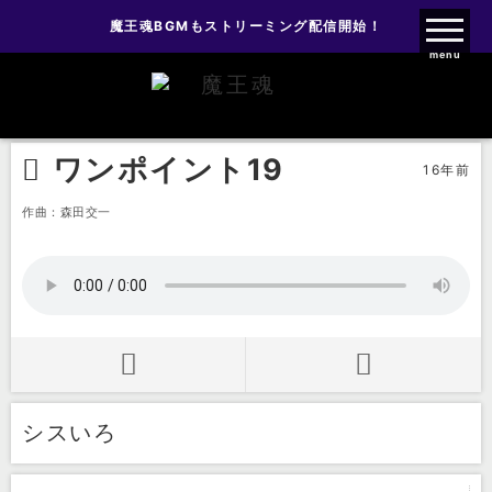
魔王魂BGMもストリーミング配信開始！
魔王魂ファンクラブ
menu
効果音
ワンポイント
ワンポイント19
ワンポイント19
16年前
作曲：森田交一
シスいろ