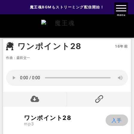
魔王魂BGMもストリーミング配信開始！
魔王魂ファンクラブ
menu
効果音
ワンポイント
ワンポイント28
ワンポイント28
16年前
作曲：森田交一
ワンポイント28
mp3