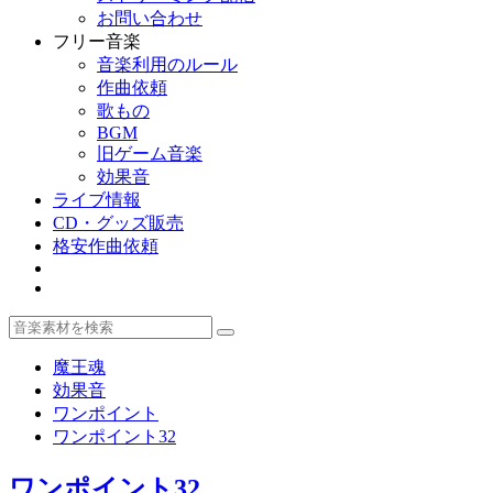
お問い合わせ
フリー音楽
音楽利用のルール
作曲依頼
歌もの
BGM
旧ゲーム音楽
効果音
ライブ情報
CD・グッズ販売
格安作曲依頼
魔王魂
効果音
ワンポイント
ワンポイント32
ワンポイント32