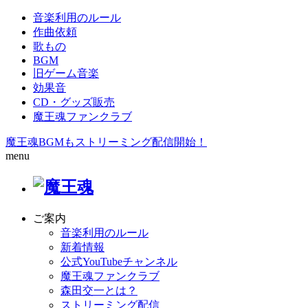
音楽利用のルール
作曲依頼
歌もの
BGM
旧ゲーム音楽
効果音
CD・グッズ販売
魔王魂ファンクラブ
魔王魂BGMもストリーミング配信開始！
menu
ご案内
音楽利用のルール
新着情報
公式YouTubeチャンネル
魔王魂ファンクラブ
森田交一とは？
ストリーミング配信