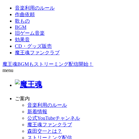
音楽利用のルール
作曲依頼
歌もの
BGM
旧ゲーム音楽
効果音
CD・グッズ販売
魔王魂ファンクラブ
魔王魂BGMもストリーミング配信開始！
menu
ご案内
音楽利用のルール
新着情報
公式YouTubeチャンネル
魔王魂ファンクラブ
森田交一とは？
ストリーミング配信