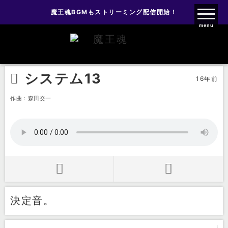
魔王魂BGMもストリーミング配信開始！
魔王魂ファンクラブ
menu
効果音
システム音
システム13
システム13
16年前
作曲：森田交一
決定音。