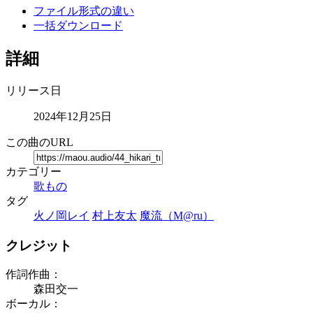
ファイル形式の違い
一括ダウンロード
詳細
リリース日
2024年12月25日
この曲のURL
カテゴリー
歌もの
タグ
火ノ岡レイ
村上友太
魔流（M@ru）
クレジット
作詞作曲：
森田交一
ボーカル：