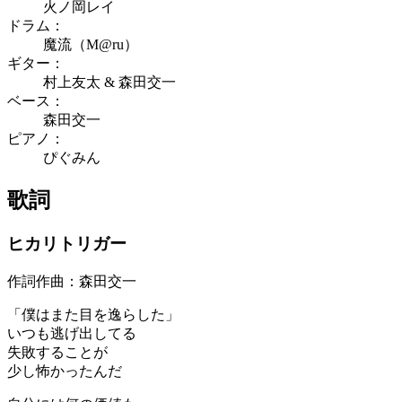
火ノ岡レイ
ドラム：
魔流（M@ru）
ギター：
村上友太 & 森田交一
ベース：
森田交一
ピアノ：
ぴぐみん
歌詞
ヒカリトリガー
作詞作曲：森田交一
「僕はまた目を逸らした」
いつも逃げ出してる
失敗することが
少し怖かったんだ