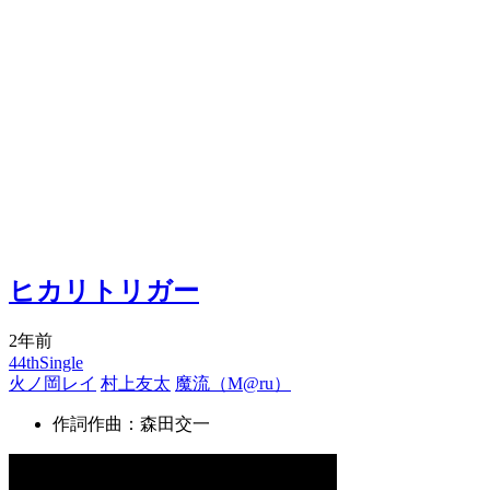
ヒカリトリガー
2年前
44thSingle
火ノ岡レイ
村上友太
魔流（M@ru）
作詞作曲：森田交一