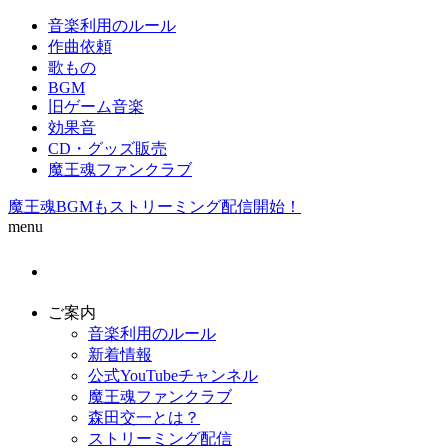
音楽利用のルール
作曲依頼
歌もの
BGM
旧ゲーム音楽
効果音
CD・グッズ販売
魔王魂ファンクラブ
魔王魂BGMもストリーミング配信開始！
menu
ご案内
音楽利用のルール
新着情報
公式YouTubeチャンネル
魔王魂ファンクラブ
森田交一とは？
ストリーミング配信