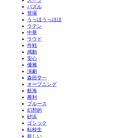
スーツ
パズル
登場
うっほうっほほ
ラテン
中華
ラウド
作戦
感動
安心
優雅
演劇
森田交一
オープニング
航海
勝利
ブルース
幻想的
砂浜
ゴシック
転校生
妖しい