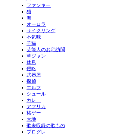
ファンキー
猫
海
オーロラ
サイクリング
不気味
子猫
芸能人のお宅訪問
革ジャン
休息
侵略
武器屋
探偵
エルフ
シュール
カレー
アフリカ
格ゲー
大地
歌未収録の歌もの
プログレ