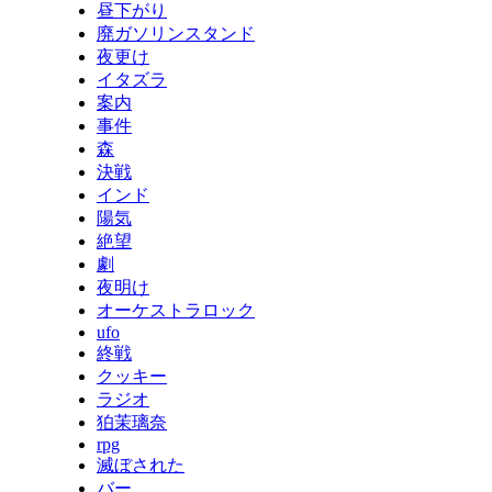
昼下がり
廃ガソリンスタンド
夜更け
イタズラ
案内
事件
森
決戦
インド
陽気
絶望
劇
夜明け
オーケストラロック
ufo
終戦
クッキー
ラジオ
狛茉璃奈
rpg
滅ぼされた
バー