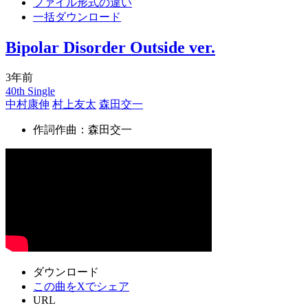
ファイル形式の違い
一括ダウンロード
Bipolar Disorder Outside ver.
3年前
40th Single
中村康伸
村上友太
森田交一
作詞作曲：森田交一
ダウンロード
この曲をXでシェア
URL