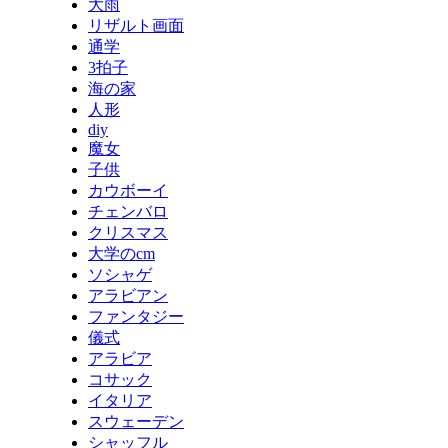
大雨
リザルト画面
通学
3拍子
海の家
人形
diy
魔女
子供
カウボーイ
チェンバロ
クリスマス
大学のcm
ソシャゲ
アラビアン
ファンタジー
儀式
アラビア
コサック
イタリア
スウェーデン
シャッフル