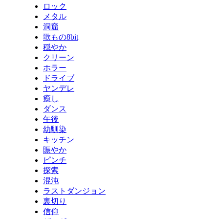
ロック
メタル
洞窟
歌もの8bit
穏やか
クリーン
ホラー
ドライブ
ヤンデレ
癒し
ダンス
午後
幼馴染
キッチン
賑やか
ピンチ
探索
混沌
ラストダンジョン
裏切り
信仰