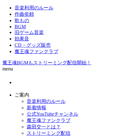
音楽利用のルール
作曲依頼
歌もの
BGM
旧ゲーム音楽
効果音
CD・グッズ販売
魔王魂ファンクラブ
魔王魂BGMもストリーミング配信開始！
menu
ご案内
音楽利用のルール
新着情報
公式YouTubeチャンネル
魔王魂ファンクラブ
森田交一とは？
ストリーミング配信