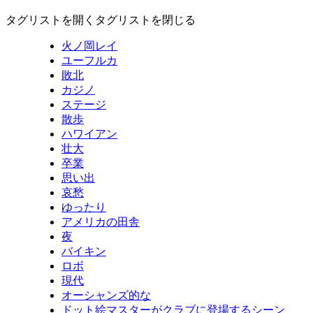
タグリストを開く
タグリストを閉じる
火ノ岡レイ
ユーフルカ
敗北
カジノ
ステージ
散歩
ハワイアン
壮大
卒業
思い出
哀愁
ゆったり
アメリカの田舎
夜
バイキン
ロボ
現代
オーシャンズ的な
ドット絵マスターがクラブに登場するシーン