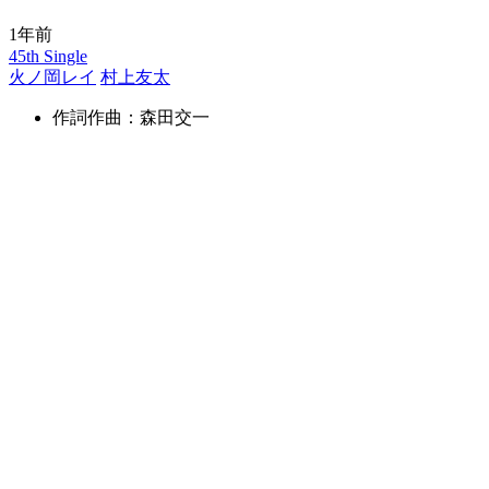
1年前
45th Single
火ノ岡レイ
村上友太
作詞作曲：森田交一