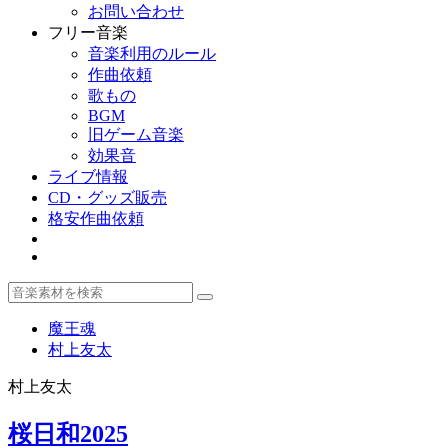
お問い合わせ
フリー音楽
音楽利用のルール
作曲依頼
歌もの
BGM
旧ゲーム音楽
効果音
ライブ情報
CD・グッズ販売
格安作曲依頼
魔王魂
村上友太
村上友太
桜日和2025