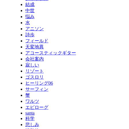
結成
中世
悩み
水
アニソン
詩歩
フィールド
天変地異
アコースティックギター
会社案内
寂しい
リゾート
ゴスロリ
ヒーリング06
サーフィン
蟹
ワルツ
エピローグ
santa
科学
悲しみ