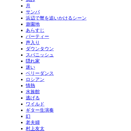
月
サンバ
浜辺で蟹を追いかけるシーン
遊園地
あらすじ
パーティー
声入り
ダウンタウン
スパニッシュ
隠れ家
迷い
ベリーダンス
ロシアン
情熱
水族館
逃げる
ワイルド
ギター生演奏
幻
老夫婦
村上友太