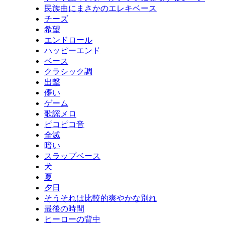
民族曲にまさかのエレキベース
チーズ
希望
エンドロール
ハッピーエンド
ベース
クラシック調
出撃
儚い
ゲーム
歌謡メロ
ピコピコ音
全滅
暗い
スラップベース
犬
夏
夕日
そうそれは比較的爽やかな別れ
最後の時間
ヒーローの背中