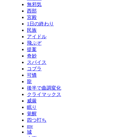
無邪気
西部
宮殿
1日の終わり
民族
アイドル
飛ぶぞ
提案
奇妙
スパイス
コブラ
可憐
龍
後半で曲調変化
クライマックス
威厳
眠り
覚醒
四つ打ち
mv
城