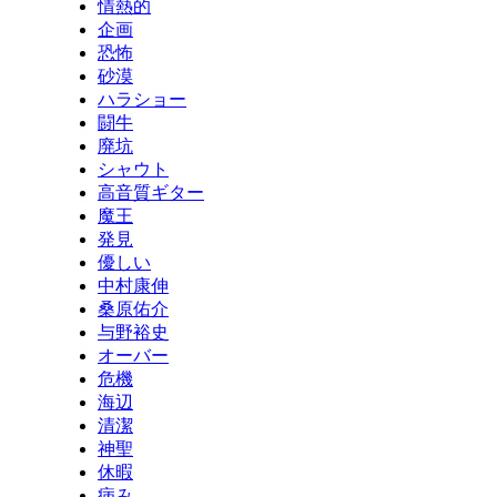
情熱的
企画
恐怖
砂漠
ハラショー
闘牛
廃坑
シャウト
高音質ギター
魔王
発見
優しい
中村康伸
桑原佑介
与野裕史
オーバー
危機
海辺
清潔
神聖
休暇
病み