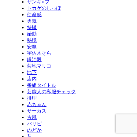
ザンギ○フ
トカゲのしっぽ
使命感
勇気
特撮
始動
秘境
安寧
宇佐木そら
鍛治毅
菊地マリコ
地下
店内
番組タイトル
芸能人の私服チェック
推理
赤ちゃん
サーカス
古風
パリピ
のどか
昔