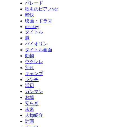
パレード
歌ものピアノver
軽快
映画・ドラマ
rosukey
タイトル
嵐
バイオリン
タイトル画面
動物
ウクレレ
別れ
キャンプ
ランチ
浜辺
ガンマン
お城
安らぎ
未来
人物紹介
計画