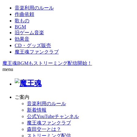
音楽利用のルール
作曲依頼
歌もの
BGM
旧ゲーム音楽
効果音
CD・グッズ販売
魔王魂ファンクラブ
魔王魂BGMもストリーミング配信開始！
menu
ご案内
音楽利用のルール
新着情報
公式YouTubeチャンネル
魔王魂ファンクラブ
森田交一とは？
ストリーミング配信