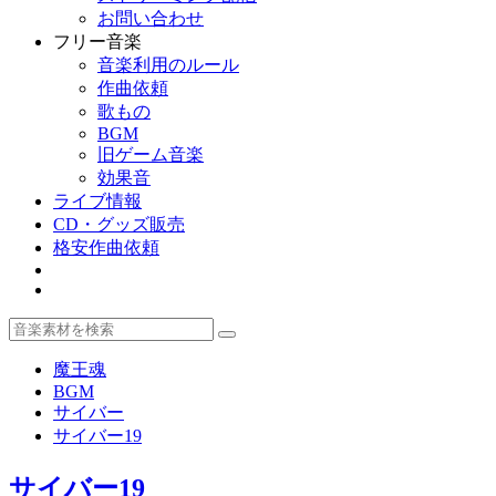
お問い合わせ
フリー音楽
音楽利用のルール
作曲依頼
歌もの
BGM
旧ゲーム音楽
効果音
ライブ情報
CD・グッズ販売
格安作曲依頼
魔王魂
BGM
サイバー
サイバー19
サイバー19