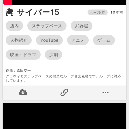
サイバー15
10年前
ループ対応
店内
スラップベース
武器屋
人物紹介
YouTube
アニメ
ゲーム
映画・ドラマ
演劇
作曲：森田交一
クラヴィとスラップベースの簡単なループ音楽素材です。ループに対応
しています。