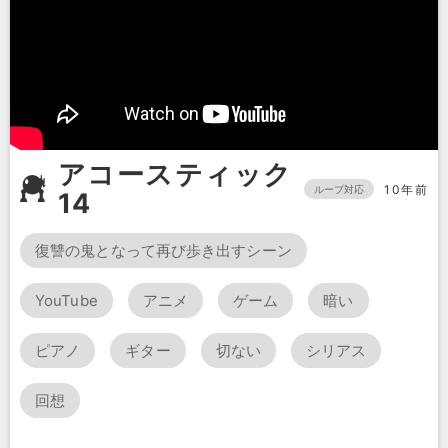
アコースティック
10年前
ループ対応
14
復讐の鬼となって再び歩き出すシーン
YouTube
アニメ
ゲーム
暗い
ピアノ
ギター
切ない
シリアス
回想