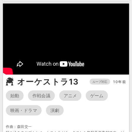
オーケストラ13
10年前
ループ対応
始動
作戦会議
アニメ
ゲーム
映画・ドラマ
演劇
作曲：森田交一