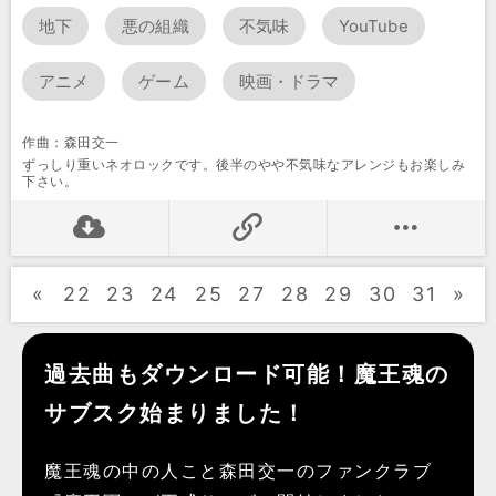
地下
悪の組織
不気味
YouTube
アニメ
ゲーム
映画・ドラマ
作曲：森田交一
ずっしり重いネオロックです。後半のやや不気味なアレンジもお楽しみ
下さい。
«
22
23
24
25
27
28
29
30
31
»
過去曲もダウンロード可能！魔王魂の
サブスク始まりました！
魔王魂の中の人こと森田交一のファンクラブ