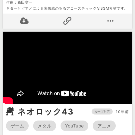
作曲：森田交一
ギターとピアノによる哀愁感のあるアコースティックなBGM素材です。
ネオロック43
10年前
ループ対応
ゲーム
メタル
YouTube
アニメ