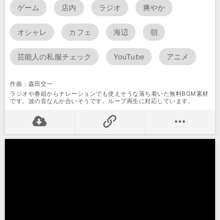
ゲーム
店内
ラジオ
爽やか
オシャレ
カフェ
海辺
朝
芸能人の私服チェック
YouTube
アニメ
作曲：森田交一
ラジオや番組からナレーションでも使えそうな落ち着いた無料BGM素材
です。波の音なんか合いそうです。ループ再生に対応しています。