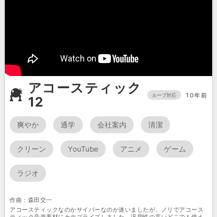
アコースティック
10年前
ループ対応
12
爽やか
通学
会社案内
清潔
クリーン
YouTube
アニメ
ゲーム
ラジオ
作曲：森田交一
アコースティックなのかサイバーなのか迷いましたが、ノリでアコース
ティック音楽素材にカテゴライズしました。汎用性の高いどこでも使え