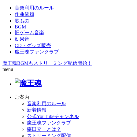
音楽利用のルール
作曲依頼
歌もの
BGM
旧ゲーム音楽
効果音
CD・グッズ販売
魔王魂ファンクラブ
魔王魂BGMもストリーミング配信開始！
menu
ご案内
音楽利用のルール
新着情報
公式YouTubeチャンネル
魔王魂ファンクラブ
森田交一とは？
ストリーミング配信