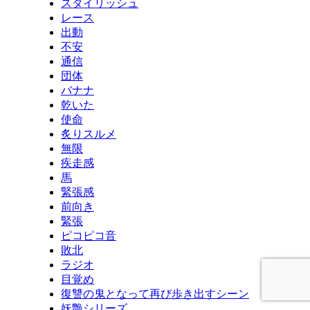
スタイリッシュ
レース
出動
不安
通信
団体
バナナ
乾いた
使命
炙りスルメ
無限
疾走感
馬
緊張感
前向き
緊張
ピコピコ音
敗北
ラジオ
目覚め
復讐の鬼となって再び歩き出すシーン
妖艶シリーズ