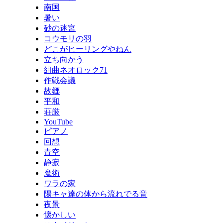
南国
暑い
砂の迷宮
コウモリの羽
どこがヒーリングやねん
立ち向かう
組曲ネオロック71
作戦会議
故郷
平和
荘厳
YouTube
ピアノ
回想
青空
静寂
魔術
ワラの家
陽キャ達の体から流れでる音
夜景
懐かしい