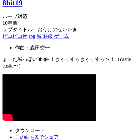
8bit19
ループ対応
10年前
サブタイトル：おうけのせいいき
ピコピコ音
rpg
城
荘厳
ゲーム
作曲：森田交一
まーた城っぽい8bit曲！きゃっすぅきゃっすぅ〜！（castle
castle〜）
ダウンロード
この曲をXでシェア