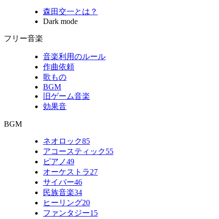
森田交一とは？
Dark mode
フリー音楽
音楽利用のルール
作曲依頼
歌もの
BGM
旧ゲーム音楽
効果音
BGM
ネオロック
85
アコースティック
55
ピアノ
49
オーケストラ
27
サイバー
46
民族音楽
34
ヒーリング
20
ファンタジー
15