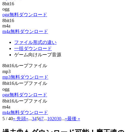
8bit16
ogg
ogg無料ダウンロード
8bit16
m4a
m4a無料ダウンロード
ファイル形式の違い
一括ダウンロード
ゲーム向けループ音源
8bit16ループファイル
mp3
mp3無料ダウンロード
8bit16ループファイル
ogg
ogg無料ダウンロード
8bit16ループファイル
m4a
m4a無料ダウンロード
5 / 40
« 先頭
«
...
3
4
5
6
7
...
10
20
30
...
»
最後 »