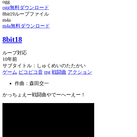
ogg
ogg無料ダウンロード
8bit19ループファイル
m4a
m4a無料ダウンロード
8bit18
ループ対応
10年前
サブタイトル：しゅくめいのたたかい
ゲーム
ピコピコ音
rpg
戦闘曲
アクション
作曲：森田交一
かっちょえー戦闘曲やでーへーえー！