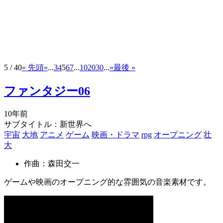
5 / 40
« 先頭
«
...
3
4
5
6
7
...
10
20
30
...
»
最後 »
ファンタジー06
10年前
サブタイトル：新世界へ
宇宙
大地
アニメ
ゲーム
映画・ドラマ
rpg
オープニング
壮
大
作曲：森田交一
ゲームや映画のオープニング的な雰囲気の音楽素材です。