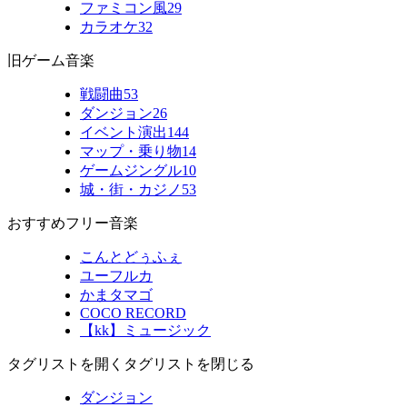
ファミコン風
29
カラオケ
32
旧ゲーム音楽
戦闘曲
53
ダンジョン
26
イベント演出
144
マップ・乗り物
14
ゲームジングル
10
城・街・カジノ
53
おすすめフリー音楽
こんとどぅふぇ
ユーフルカ
かまタマゴ
COCO RECORD
【kk】ミュージック
タグリストを開く
タグリストを閉じる
ダンジョン