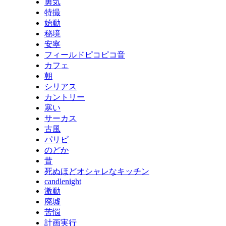
勇気
特撮
始動
秘境
安寧
フィールドピコピコ音
カフェ
朝
シリアス
カントリー
寒い
サーカス
古風
パリピ
のどか
昔
死ぬほどオシャレなキッチン
candlenight
激動
廃墟
苦悩
計画実行