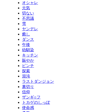
オシャレ
元気
切ない
不思議
雪
ヤンデレ
癒し
ダンス
午後
幼馴染
キッチン
賑やか
ピンチ
探索
混沌
ラストダンジョン
裏切り
信仰
ザンギ○フ
トカゲのしっぽ
使命感