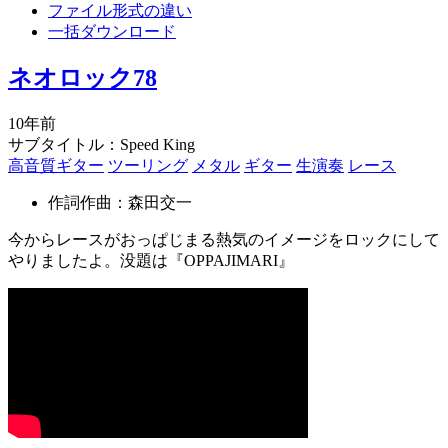
ファイル形式の違い
一括ダウンロード
ネオロック78
10年前
サブタイトル：Speed King
高音質ギター
ツーリング
メタル
ギター
生演奏
レース
作詞作曲：森田交一
今からレースがおっぱじまる熱気のイメージをロックにして
やりましたよ。没題は『OPPAJIMARI』