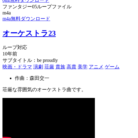
ogg無料ダウンロード
ファンタジー05ループファイル
m4a
m4a無料ダウンロード
オーケストラ23
ループ対応
10年前
サブタイトル：be proudly
映画・ドラマ
演劇
荘厳
貴族
高貴
美学
アニメ
ゲーム
作曲：森田交一
荘厳な雰囲気のオーケストラ曲です。