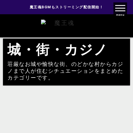
魔王魂BGMもストリーミング配信開始！
魔王魂ファンクラブ
menu
旧ゲーム音楽
城・街・カジノ
城・街・カジノ
荘厳なお城や愉快な街、のどかな村からカジ
ノまで人が住むシチュエーションをまとめた
カテゴリーです。