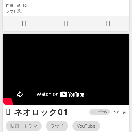
作曲：森田交一
ラウド系。
ネオロック01
20年前
ループ対応
映画・ドラマ
ラウド
YouTube