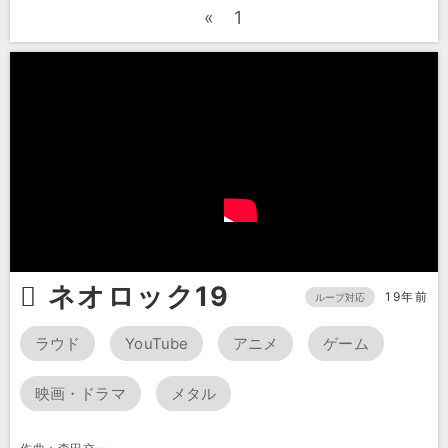
«
1
ネオロック19
19年前
ループ対応
ラウド
YouTube
アニメ
ゲーム
映画・ドラマ
メタル