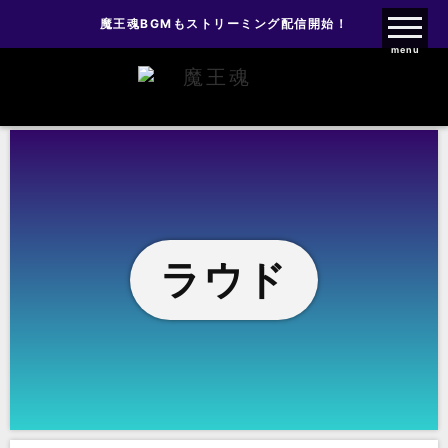
魔王魂BGMもストリーミング配信開始！
魔王魂ファンクラブ
menu
ラウド
ラウド