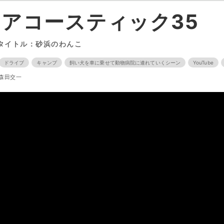
アコースティック35
タイトル：砂浜のわんこ
ドライブ
キャンプ
飼い犬を車に乗せて動物病院に連れていくシーン
YouTube
森田交一