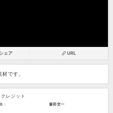
シェア
URL
素材です。
クレジット
曲：
森田交一