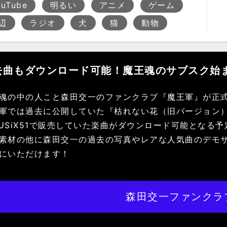
ouTube
明るい
アニメ
ゲーム
辺
ラジオ
犬
猫
動物
去曲もダウンロード可能！魔王魂のサブスク始
魂の中の人こと森田交一のファンクラブ『魔王軍』が正
軍では過去に公開していた『枯れない花（旧バージョン
USiX51で販売していた楽曲がダウンロード可能となる
素材の他に森田交一の過去の写真やレアな人気曲のデモ
にいただけます！
森田交一ファンクラ