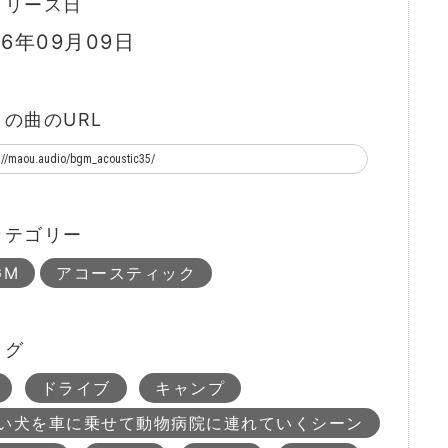
リリース日
16年09月09日
この曲のURL
カテゴリー
GM
アコースティック
タグ
ドライブ
キャンプ
い犬を車に乗せて動物病院に連れていくシーン