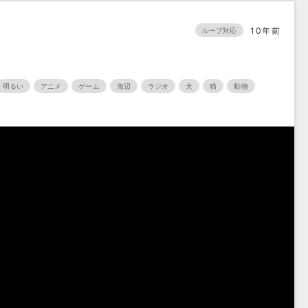
10年前
ループ対応
明るい
アニメ
ゲーム
海辺
ラジオ
犬
猫
動物