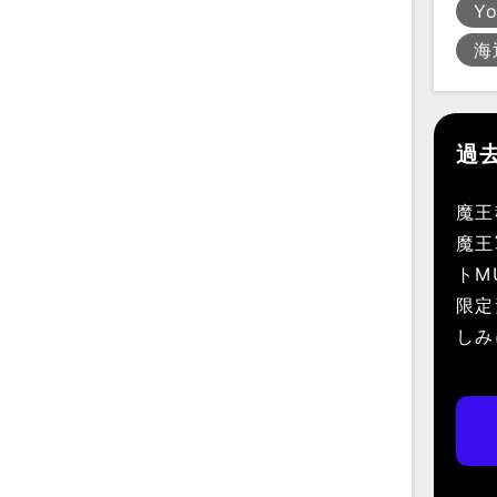
Y
海
過
魔王
魔王
トM
限定
しみ