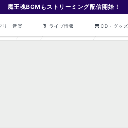
魔王魂BGMもストリーミング配信開始！
フリー音楽
ライブ情報
CD・グッ
魔王魂
BGM
アコースティック
アコーステ