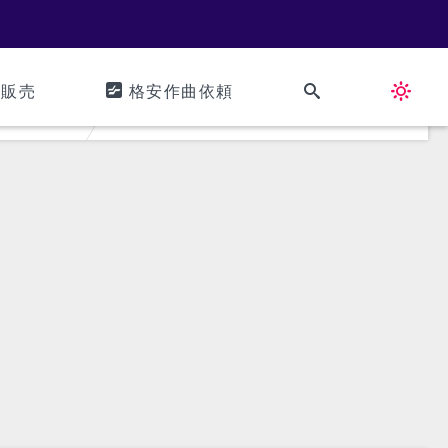
ズ販売
格安作曲依頼
ィック35