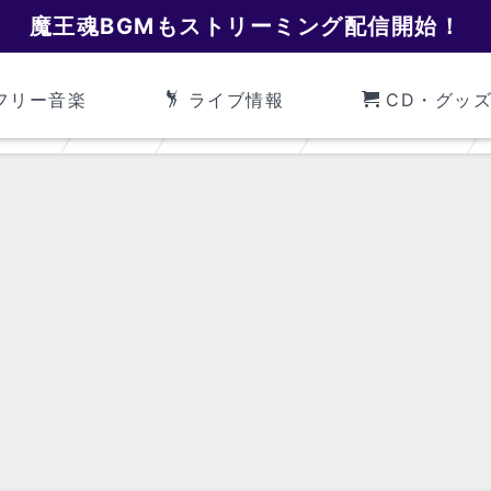
魔王魂BGMもストリーミング配信開始！
フリー音楽
ライブ情報
CD・グッ
魔王魂
BGM
ヒーリング
ヒーリング16