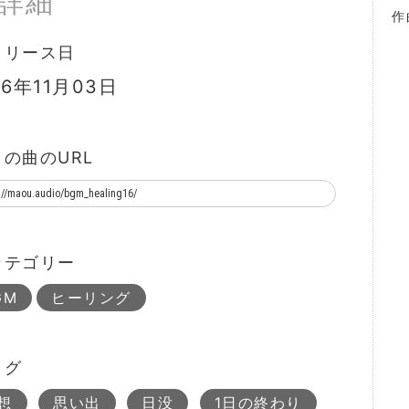
詳細
作
リリース日
16年11月03日
この曲のURL
カテゴリー
GM
ヒーリング
タグ
想
思い出
日没
1日の終わり