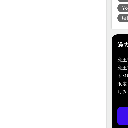
Y
映
過
魔王
魔王
トM
限定
しみ