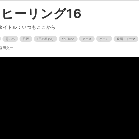
ヒーリング16
タイトル：いつもここから
思い出
日没
1日の終わり
YouTube
アニメ
ゲーム
映画・ドラマ
森田交一