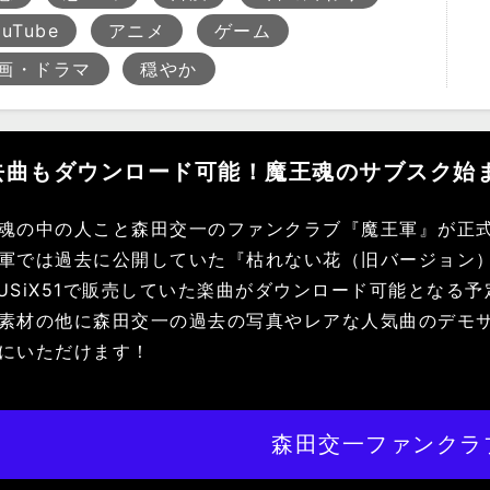
ouTube
アニメ
ゲーム
画・ドラマ
穏やか
去曲もダウンロード可能！魔王魂のサブスク始
魂の中の人こと森田交一のファンクラブ『魔王軍』が正
軍では過去に公開していた『枯れない花（旧バージョン
USiX51で販売していた楽曲がダウンロード可能となる
素材の他に森田交一の過去の写真やレアな人気曲のデモ
にいただけます！
森田交一ファンクラ