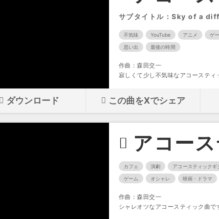
サブタイトル：Sky of a diffe
不気味
YouTube
アニメ
ゲ
思い出
最後の時間
作曲：森田交一
寂しくて少し不気味なアコースティ
ダウンロード
この曲をXでシェア
アコース
カフェ
演劇
アコースティックギ
ゲーム
オシャレ
映画・ドラマ
作曲：森田交一
シャレオツなアコースティック曲で