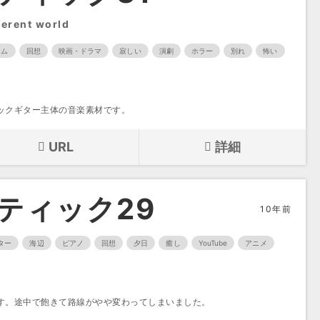
rent world
ーム
回想
映画・ドラマ
寂しい
演劇
ホラー
別れ
怖い
ックギター主体の音楽素材です。
URL
詳細
ティック29
10年前
ター
海辺
ピアノ
回想
夕日
癒し
YouTube
アニメ
す。途中で飽きて路線がやや変わってしまいました。