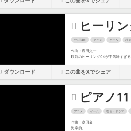
ダウンロード
この曲をXでシェア
ヒーリン
YouTube
アニメ
ゲーム
穏
作曲：森田交一
以前のヒーリング04が不気味すぎ
ダウンロード
この曲をXでシェア
ピアノ11
アニメ
ゲーム
映画・ドラマ
作曲：森田交一
海岸的。