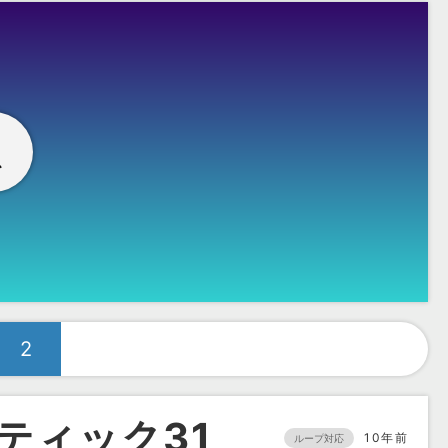
想
2
ティック31
10年前
ループ対応