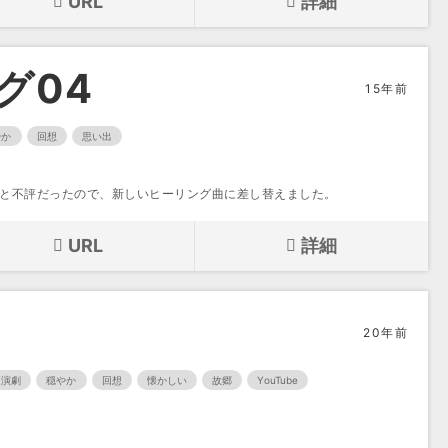
URL
詳細
グ04
15年前
やか
回想
思い出
ると不評だったので、新しいヒーリング曲に差し替えました。
URL
詳細
20年前
演劇
穏やか
回想
懐かしい
故郷
YouTube