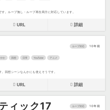
です。ループ無し・ループ再生両方に対応しています。
URL
詳細
8
10年前
ループ対応
穏やか
回想
日常
YouTube
アニメ
す。回想シーンなんかにも使えそうです。
URL
詳細
ティック17
10年前
ループ対応