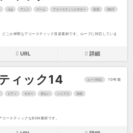
e
rpg
アニメ
ゲーム
アコースティックギター
回想
3拍子
、どこか神聖なアコースティック音楽素材です。ループに対応していま
URL
詳細
ティック14
10年前
ループ対応
い
ピアノ
ギター
切ない
シリアス
回想
アコースティックなBGM素材です。