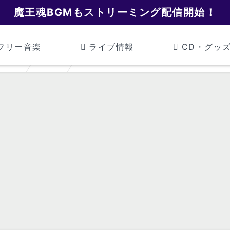
魔王魂BGMもストリーミング配信開始！
フリー音楽
ライブ情報
CD・グッ
魔王魂
回想