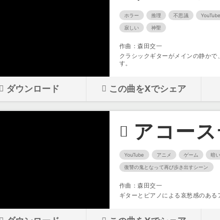
ホラー
推理
不思議
YouTub
寂しい
神聖
作曲：森田交一
クラシックギターがメインの静かで
す。
ダウンロード
この曲をXでシェア
アコース
YouTube
アニメ
ゲーム
暗
復讐の鬼となって再び歩き出すシーン
作曲：森田交一
ギターとピアノによる哀愁感のある