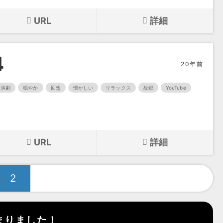
URL
詳細
4
20年前
演劇
穏やか
回想
懐かしい
リラックス
故郷
YouTube
URL
詳細
2
まりました！