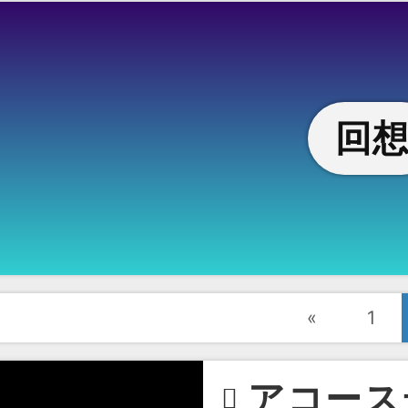
回
«
1
アコース