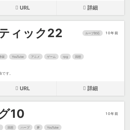
URL
詳細
ティック22
10年前
ループ対応
静寂
YouTube
アニメ
ゲーム
rpg
回想
曲です。
URL
詳細
グ10
10年前
ノ
回想
ハープ
夢
YouTube