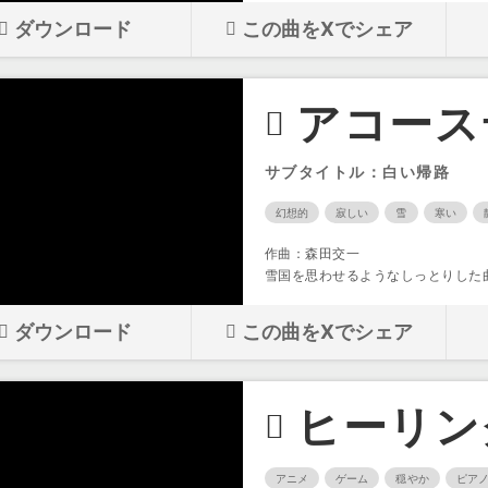
ダウンロード
この曲をXでシェア
アコース
サブタイトル：白い帰路
幻想的
寂しい
雪
寒い
作曲：森田交一
雪国を思わせるようなしっとりした
ダウンロード
この曲をXでシェア
ヒーリン
アニメ
ゲーム
穏やか
ピア