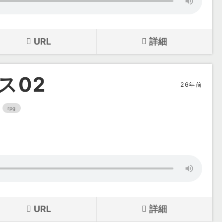
URL
詳細
ス02
26年前
rpg
URL
詳細