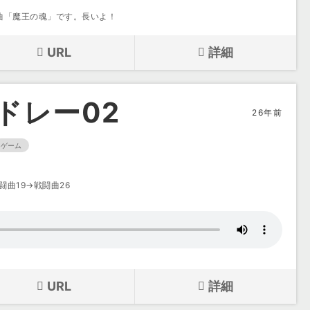
曲「魔王の魂」です。長いよ！
URL
詳細
ドレー02
26年前
ゲーム
闘曲19→戦闘曲26
URL
詳細