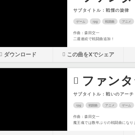
サブタイトル：戦慄の旋律
ゲーム
rpg
戦闘曲
アニメ
作曲：森田交一
二週連続で戦闘曲追加！
ダウンロード
この曲をXでシェア
ファンタ
サブタイトル：戦いのアーチ
rpg
戦闘曲
アニメ
ゲーム
作曲：森田交一
魔王魂では数年ぶりの戦闘曲になり