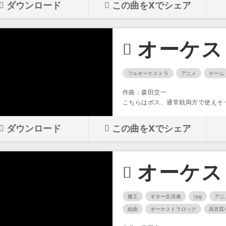
ダウンロード
この曲をXでシェア
オーケス
フルオーケストラ
アニメ
ゲーム
作曲：森田交一
こちらはボス、通常戦両方で使えそ
ダウンロード
この曲をXでシェア
オーケス
魔王
ギター生演奏
rpg
アニ
組曲
オーケストラロック
高音質