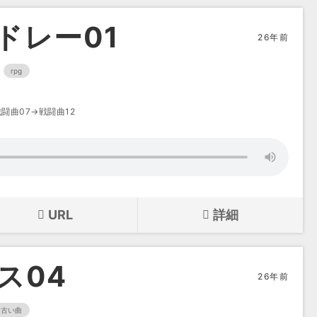
ドレー01
26年前
rpg
闘曲07→戦闘曲12
URL
詳細
ス04
26年前
古い曲