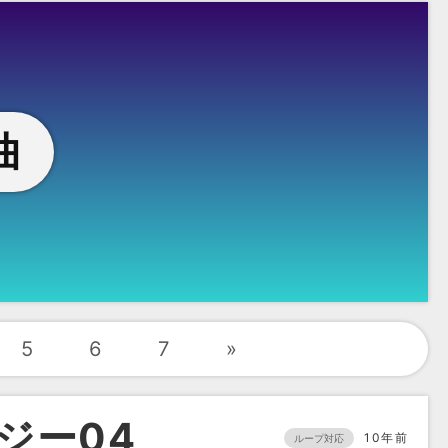
曲
5
6
7
»
ジー04
10年前
ループ対応