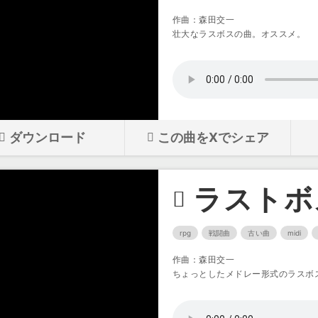
作曲：森田交一
壮大なラスボスの曲。オススメ。
ダウンロード
この曲をXでシェア
ラストボ
rpg
戦闘曲
古い曲
midi
作曲：森田交一
ちょっとしたメドレー形式のラスボ