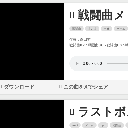
戦闘曲メ
戦闘曲
古い曲
midi
ゲーム
作曲：森田交一
戦闘曲02→戦闘曲06→戦闘曲08→戦
ダウンロード
この曲をXでシェア
ラストボ
midi
ゲーム
rpg
戦闘曲