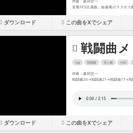
作曲：森田交一
音屋FES出展曲。組曲風のラスボス
ダウンロード
この曲をXでシェア
戦闘曲メ
rpg
戦闘曲
古い曲
midi
作曲：森田交一
戦闘曲20→戦闘曲21→戦闘曲17→戦
ダウンロード
この曲をXでシェア