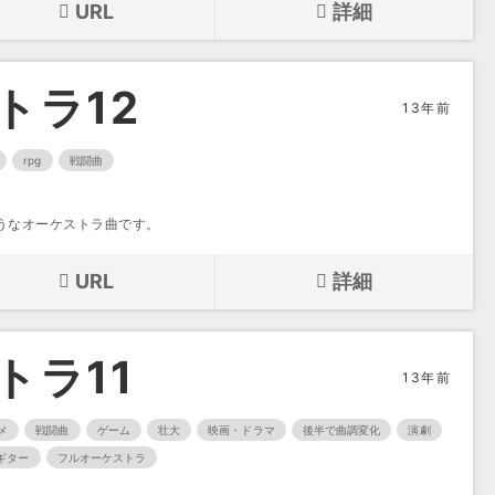
URL
詳細
トラ12
13年前
rpg
戦闘曲
うなオーケストラ曲です。
URL
詳細
トラ11
13年前
メ
戦闘曲
ゲーム
壮大
映画・ドラマ
後半で曲調変化
演劇
ギター
フルオーケストラ