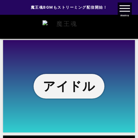
魔王魂BGMもストリーミング配信開始！
魔王魂ファンクラブ
menu
アイドル
アイドル