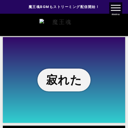
魔王魂BGMもストリーミング配信開始！
魔王魂ファンクラブ
menu
寂れた
寂れた