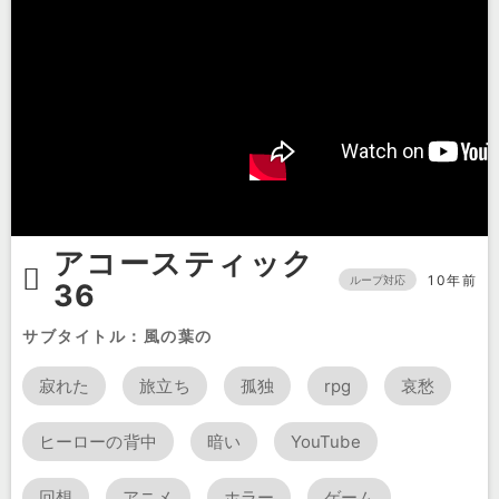
アコースティック
10年前
ループ対応
36
サブタイトル：風の葉の
寂れた
旅立ち
孤独
rpg
哀愁
ヒーローの背中
暗い
YouTube
回想
アニメ
ホラー
ゲーム