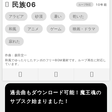
民族06
10年前
ループ対応
アラビア
砂漠
暑い
乾いた
和風
アニメ
ゲーム
映画・ドラマ
寂れた
作曲：森田交一
和風でゆったりしたテンポのフリーBGM素材です。ループ再生に対応し
ています。
過去曲もダウンロード可能！魔王魂の
サブスク始まりました！